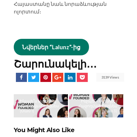
Հայաստանը նաև նորաձևության
ոլորտում։
Նվերներ “Lalunz”-ից
Շարունակելի․․․
3139 Views
Ինչպե՞ս Ստեղծել
Ինչպե՞ս Ստեղծել
Հաջողված Բիզնես
Հաջողված Բիզնես
(Մաս 1)
(Մաս 3)
You Might Also Like