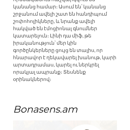
ց, ովքեր
Ստեղծել
կանանց համար։ Ասում են՝ կանանց
 ԱՄԵՆ ԻՆՉ
Հաջողված
շրջանում ավելի շատ են հանդիպում
Բիզնես (Մաս 3)
շոփոհոլիկները, և նրանք ավելի
հակված են էմոցիոնալ գնումներ
l 14, 2021
April 6, 2021
կատարելուն։ Լինի դա միֆ, թե
իրականություն՝ մեր կին
ՆԹԵՐՑԵԼ
ԸՆԹԵՐՑԵԼ
գործընկերները ցույց են տալիս, որ
հնարավոր է ղեկավարել խանութ, կարի
արտադրամաս, կարել ու ներկրել
որակյալ ապրանք։ Տեսնենք
օրինակներով։
Bonasens.am