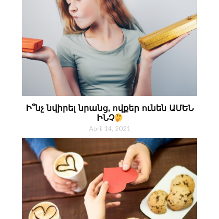
Ի՞նչ նվիրել նրանց, ովքեր ունեն ԱՄԵՆ
ԻՆՉ
April 14, 2021