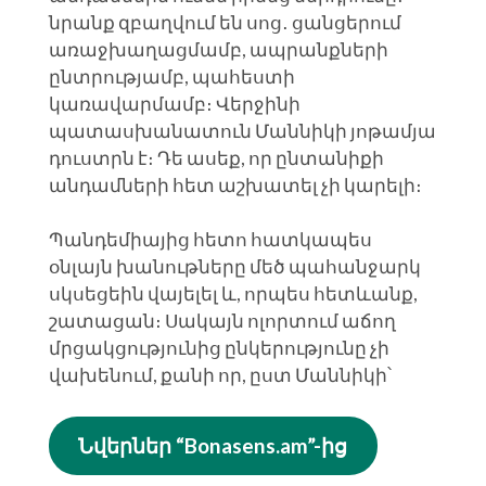
նրանք զբաղվում են սոց․ ցանցերում
առաջխաղացմամբ, ապրանքների
ընտրությամբ, պահեստի
կառավարմամբ։ Վերջինի
պատասխանատուն Մաննիկի յոթամյա
դուստրն է։ Դե ասեք, որ ընտանիքի
անդամների հետ աշխատել չի կարելի։
Պանդեմիայից հետո հատկապես
օնլայն խանութները մեծ պահանջարկ
սկսեցեին վայելել և, որպես հետևանք,
շատացան։ Սակայն ոլորտում աճող
մրցակցությունից ընկերությունը չի
վախենում, քանի որ, ըստ Մաննիկի՝
Նվերներ “Bonasens.am”-ից