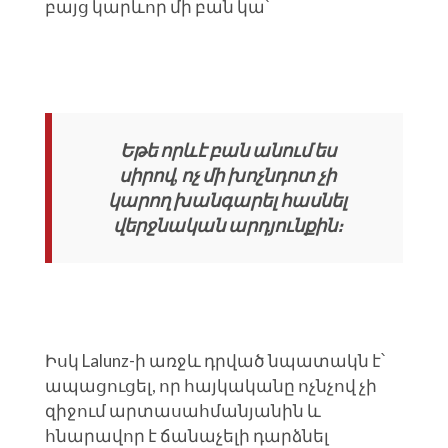
բայց կարևոր մի բան կա՝
Եթե որևէ բան անում ես
սիրով, ոչ մի խոչնդոտ չի
կարող խանգարել հասնել
վերջնական արդյունքին։
Իսկ Lalunz-ի առջև դրված նպատակն է՝
ապացուցել, որ հայկականը ոչնչով չի
զիջում արտասահմանյանին և
հնարավոր է ճանաչելի դարձնել