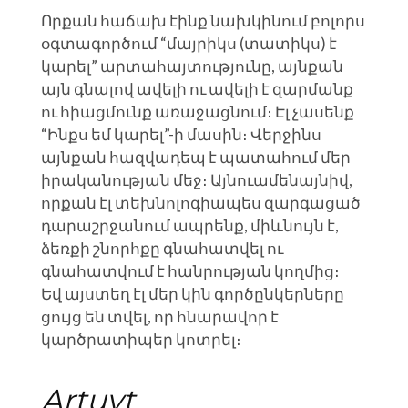
Որքան հաճախ էինք նախկինում բոլորս
օգտագործում “մայրիկս (տատիկս) է
կարել” արտահայտությունը, այնքան
այն գնալով ավելի ու ավելի է զարմանք
ու հիացմունք առաջացնում։ Էլ չասենք
“Ինքս եմ կարել”-ի մասին։ Վերջինս
այնքան հազվադեպ է պատահում մեր
իրականության մեջ։ Այնուամենայնիվ,
որքան էլ տեխնոլոգիապես զարգացած
դարաշրջանում ապրենք, միևնույն է,
ձեռքի շնորհքը գնահատվել ու
գնահատվում է հանրության կողմից։
Եվ այստեղ էլ մեր կին գործընկերները
ցույց են տվել, որ հնարավոր է
կարծրատիպեր կոտրել։
Artuyt