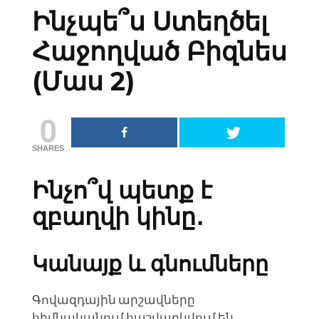
Ինչպե՞ս Ստեղծել
Հաջողված Բիզնես
(Մաս 2)
0
SHARES
Ինչո՞վ պետք է
զբաղվի կինը․
Կանայք և գնումները
Գովազդային արշավները
 նվիրել
Ինչպե՞ս
հիմնականում հաշվարկվում են