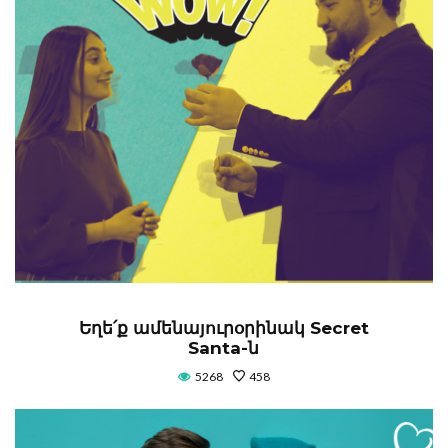
Եղե՛ք ամենայուրօրինակ Secret
Santa-ն
5268
458