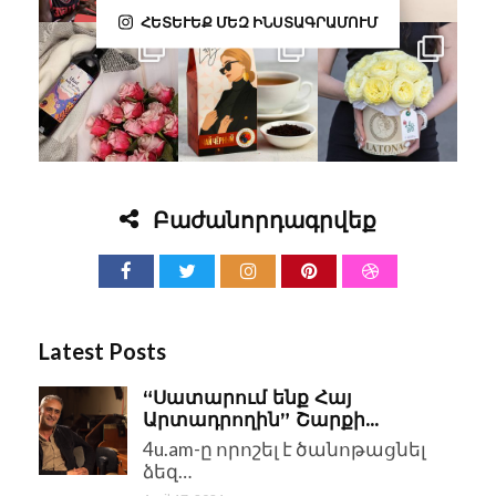
ՀԵՏԵՒԵՔ ՄԵԶ ԻՆՍՏԱԳՐԱՄՈՒՄ
Բաժանորդագրվեք
Latest Posts
“Սատարում ենք Հայ
Արտադրողին” Շարքի...
4u.am-ը որոշել է ծանոթացնել
ձեզ…