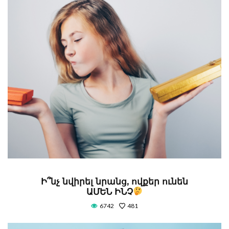
Ի՞նչ նվիրել նրանց, ովքեր ունեն
ԱՄԵՆ ԻՆՉ
6742
481