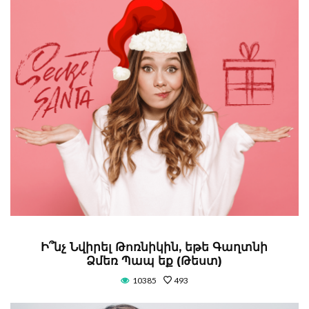
Ի՞նչ Նվիրել Թոռնիկին, եթե Գաղտնի
Ձմեռ Պապ եք (Թեստ)
10385
493