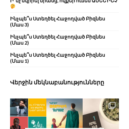
Ի՞նչ նվիրել նրանց, ովքեր ունեն ԱՄԵՆ ԻՆՉ
Ինչպե՞ս Ստեղծել Հաջողված Բիզնես
(Մաս 3)
Ինչպե՞ս Ստեղծել Հաջողված Բիզնես
(Մաս 2)
Ինչպե՞ս Ստեղծել Հաջողված Բիզնես
(Մաս 1)
Վերջին մեկնաբանությունները