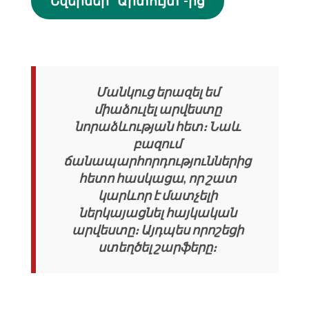
Նվերներ “Արտույտ”-ից
Մանկուց երազել եմ
միաձուլել արվեստը
նորաձևության հետ։ Նաև
բազում
ճանապարհորդություններից
հետո հասկացա, որ շատ
կարևոր է մատչելի
ներկայացնել հայկական
արվեստը։ Այդպես որոշեցի
ստեղծել շարֆերը։