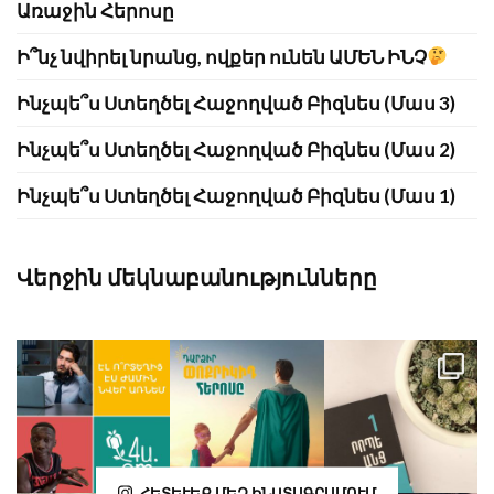
Առաջին Հերոսը
Ի՞նչ նվիրել նրանց, ովքեր ունեն ԱՄԵՆ ԻՆՉ
Ինչպե՞ս Ստեղծել Հաջողված Բիզնես (Մաս 3)
Ինչպե՞ս Ստեղծել Հաջողված Բիզնես (Մաս 2)
Ինչպե՞ս Ստեղծել Հաջողված Բիզնես (Մաս 1)
Վերջին մեկնաբանությունները
ՀԵՏԵՒԵՔ ՄԵԶ ԻՆՍՏԱԳՐԱՄՈՒՄ