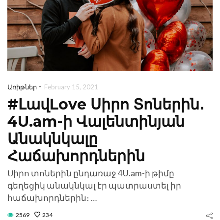
-
Առիթներ
February 15, 2021
#ԼավLove Սիրո Տոներին․
4U.am-ի Վալենտինյան
Անակնկալը
Հաճախորդներին
Սիրո տոներին ընդառաջ 4U.am-ի թիմը
գեղեցիկ անակնկալ էր պատրաստել իր
հաճախորդներին։ …
Ի՞նչ նվիրել
Ինչպե՞
2569
234