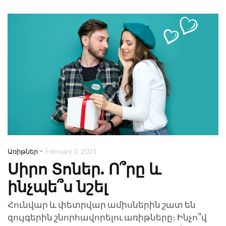
րանց, ովքեր
Ստեղծե
նեն ԱՄԵՆ ԻՆՉ
Հաջողվ
Բիզնես (Մա
April 14, 2021
April 6, 2021
ԸՆԹԵՐՑԵԼ
ԸՆԹԵՐՑԵԼ
-
Առիթներ
February 3, 2021
Սիրո Տոներ. Ո՞րը և
ինչպե՞ս նշել
Հունվար և փետրվար ամիսներին շատ են
զույգերին շնորհավորելու առիթները։ Ինչո՞վ